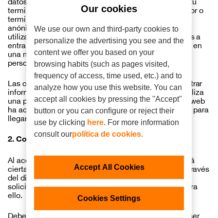
datos que podrán ser actualizados y recuperados de tu
terminal. Estos archivos se almacenan en el ordenador o
Our cookies
terminal del usuario y contienen datos, generalmente
anónimos que no son perjudiciales para tu equipo. Se
We use our own and third-party cookies to
utilizan para recordar tus preferencias cuando vuelves a
personalize the advertising you see and the
entrar en ese sitio web, como el idioma seleccionado en
una navegación anterior, datos de acceso o
content we offer you based on your
personalización de la página.
browsing habits (such as pages visited,
frequency of access, time used, etc.) and to
Las cookies también pueden ser utilizadas para registrar
analyze how you use this website. You can
información anónima acerca de cómo un visitante utiliza
una página web. Por ejemplo, desde qué otra página web
accept all cookies by pressing the "Accept"
ha accedido, o si ha utilizado un "banner" publicitario para
button or you can conﬁgure or reject their
llegar a ésta.
use by clicking
here
. For more information
consult our
política de cookies.
2. Consentimiento
Al acceder al Sitio Web de Orange Energía se ofrecerá
cierta información sobre el uso de esta tecnología a través
Accept All Cookies
del dispositivo o equipo terminal utilizado, y te
solicitaremos que nos otorgues tu consentimiento para
ello.
Cookies Settings
Debes tener en cuenta que algunas cookies pueden ser