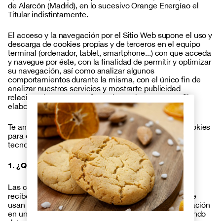
de Alarcón (Madrid), en lo sucesivo Orange Energíao el
Titular indistintamente.
El acceso y la navegación por el Sitio Web supone el uso y
descarga de cookies propias y de terceros en el equipo
terminal (ordenador, tablet, smartphone...) con que acceda
y navegue por éste, con la finalidad de permitir y optimizar
su navegación, así como analizar algunos
comportamientos durante la misma, con el único fin de
analizar nuestros servicios y mostrarte publicidad
relacionada con tus preferencias en base a un perfil
elaborado a partir de tus hábitos de navegación.
Te animamos a leer con atención esta Política de Cookies
para que conozcas con mayor detalle el uso de esta
tecnología por Orange Energía.
1. ¿Qué son las cookies?
Las cookies son pequeños archivos de datos que se
reciben en tu terminal desde el Sitio Web visitado y se
usan para registrar ciertas interacciones de la navegación
en un sitio web, una aplicación móvil, etc., almacenando