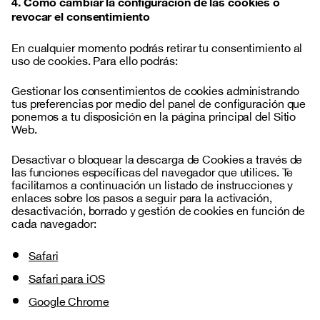
4. Cómo cambiar la configuración de las cookies o
Personalization cookies
revocar el consentimiento
Personalization
www.clarity.ms
En cualquier momento podrás retirar tu consentimiento al
cookies
uso de cookies. Para ello podrás:
CLID
Gestionar los consentimientos de cookies administrando
tus preferencias por medio del panel de configuración que
ponemos a tu disposición en la página principal del Sitio
364 Days
Web.
Desactivar o bloquear la descarga de Cookies a través de
las funciones específicas del navegador que utilices. Te
Analysis or measurement cookies
facilitamos a continuación un listado de instrucciones y
enlaces sobre los pasos a seguir para la activación,
Analysis
desactivación, borrado y gestión de cookies en función de
lucera.es
cada navegador:
or
measurement
_ga
Safari
cookies
Safari para iOS
399 Days
Google Chrome