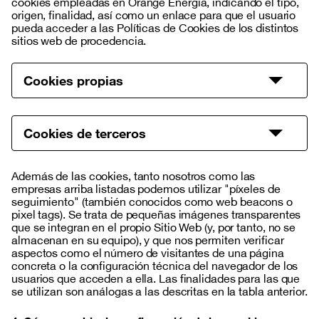
cookies empleadas en Orange Energía, indicando el tipo,
origen, finalidad, así como un enlace para que el usuario
pueda acceder a las Políticas de Cookies de los distintos
sitios web de procedencia.
Cookies propias
: Cookies técnicas
Tipo de cookie
: Xfera Móviles, S.A.U.
Origen
Cookies de terceros
: Dirección IP
Información
: Almacenar idioma preferido, identificar
Finalidad
sesión y registrar la aceptación de la política de
Own and third parties to serve advertising
Además de las cookies, tanto nosotros como las
cookies.
empresas arriba listadas podemos utilizar "píxeles de
Own
: Permanente
Duración
outbrain.com
seguimiento" (también conocidos como web beacons o
: Hasta 1 año
and
Caducidad
pixel tags). Se trata de pequeñas imágenes transparentes
: No
que se integran en el propio Sitio Web (y, por tanto, no se
Transferencia fuera de la UE
third
obuid
almacenan en su equipo), y que nos permiten verificar
aspectos como el número de visitantes de una página
parties
concreta o la configuración técnica del navegador de los
90 Days
to
usuarios que acceden a ella. Las finalidades para las que
se utilizan son análogas a las descritas en la tabla anterior.
serve
advertising