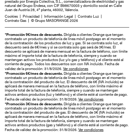
prestado por Energía Colectiva, S.L., comercializadora de electricidad y gas
natural del Grupo Endesa, con CIF B98670003 y domicilio social en Calle
Juan de Austria 28, 4ª planta, 46002, Valencia.
Cookies
Privacidad
Información Legal
Contrato Luz
Contrato Gas
© Grupo MASORANGE 2026
Dirigida a clientes Orange que tengan
*Promoción 9€/mes de descuento.
contratado un producto de telefonía de línea móvil postpago en el momento
de la contratación de los productos de luz y gas. Si se contrata solo luz, el
descuento será de 6€/mes y si se contrata solo gas será de 3€/mes. El
descuento se aplicará de manera mensual en la factura de teléfono, con límite
máximo el importe total de la factura de telefonía, siempre y cuando se
mantengan activos los productos (luz y/o gas y teléfono) y el cliente esté al
corriente de pago. Todos los descuentos son con IVA incluido. Fecha de
validez de la promoción: 31/8/2026.
Ver condiciones
Dirigida a clientes Orange que tengan
*Promoción 6€/mes de descuento.
contratado un producto de telefonía de línea móvil postpago en el momento
de la contratación del producto de luz. El descuento de 6€ (IVA incluido) se
aplicará de manera mensual en la factura de teléfono, con límite máximo el
importe total de la factura de telefonía, siempre y cuando se mantengan
activos ambos productos (luz y teléfono) y el cliente esté al corriente de pago.
Fecha de validez de la promoción: 31/8/2026.
Ver condiciones
Dirigida a clientes Orange que tengan
*Promoción 3€/mes de descuento.
contratado un producto de telefonía de línea móvil postpago en el momento
de la contratación del producto de gas. El descuento de 3€ (IVA incluido) se
aplicará de manera mensual en la factura de teléfono, con límite máximo el
importe total de la factura de telefonía, siempre y cuando se mantengan
activos ambos productos (gas y teléfono) y el cliente esté al corriente de pago.
Fecha de validez de la promoción: 31/8/2026.
Ver condiciones