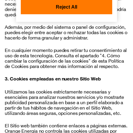
necesarias para el funcionamiento del Sitio Web y, si
deniegas este consentimiento, el acceso al mismo podría
Reject All
quedar impedido o no funcionar correctamente.
Además, por medio del sistema o panel de configuración,
puedes elegir entre aceptar o rechazar todas las cookies o
hacerlo de forma granular y administrar.
En cualquier momento puedes retirar tu consentimiento al
uso de esta tecnología. Consulta el apartado "4. Cómo
cambiar la configuración de las cookies" de esta Política
de Cookies para obtener más información al respecto.
3. Cookies empleadas en nuestro Sitio Web
Utilizamos las cookies estrictamente necesarias y
esenciales para analizar nuestros servicios y/o mostrarte
publicidad personalizada en base a un perfil elaborado a
partir de tus hábitos de navegación en el Sitio Web,
utilizando áreas seguras, opciones personalizadas, etc.
El Sitio web también contiene enlaces a páginas externas.
Orange Energía no controla las cookies utilizadas por