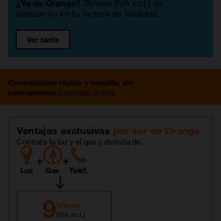
3€/mes (IVA incl.) de
¿Ya de Orange?
descuento en tu factura de telefonía.
Ver tarifa
Contratación rápida y sencilla, sin
Contratar online
permanencia.
Ventajas exclusivas
por ser de Orange
Contrata la luz y el gas y disfruta de...
+
+
Luz
Gas
Teléf.
9
€/mes
(IVA incl.)