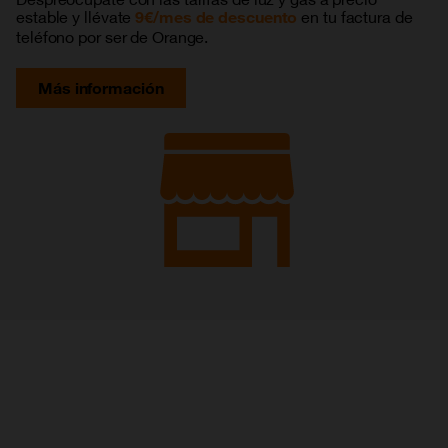
estable y llévate
en tu factura de
9€/mes de descuento
teléfono por ser de Orange.
Más información
Orange Energía nace
porque tu hogar
quería algo así
Tranquilidad, eficiencia energética y cuidado del
medioambiente