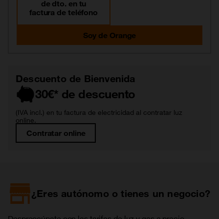
de dto. en tu
factura de teléfono
Soy de Orange
Descuento de Bienvenida
30€* de descuento
(IVA incl.) en tu factura de electricidad al contratar luz
online.
Contratar online
¿Eres autónomo o tienes un negocio?
Despreocúpate con las tarifas de luz y gas a precio