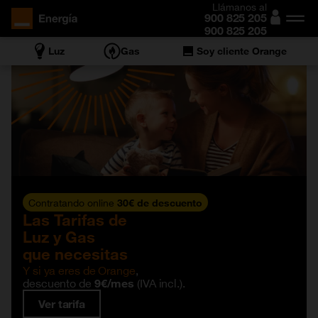
Llámanos al
900 825 205
900 825 205
Luz
Gas
Soy cliente Orange
¿Cuánto pagarías con nosotros?
Sube tu factura
y
compara en 1 min
Contratando online
30€ de descuento
Las Tarifas de
Luz y Gas
que necesitas
Y si ya eres de Orange
,
descuento de
(IVA incl.).
9€/mes
Ver tarifa