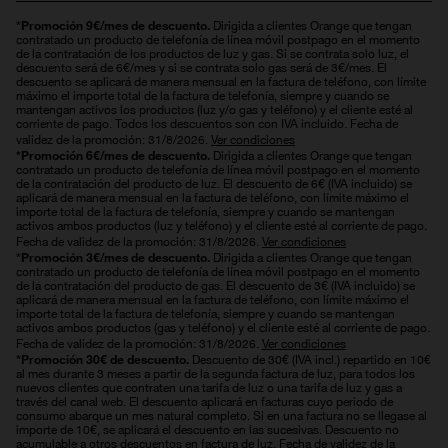
Dirigida a clientes Orange que tengan
*Promoción 9€/mes de descuento.
contratado un producto de telefonía de línea móvil postpago en el momento
de la contratación de los productos de luz y gas. Si se contrata solo luz, el
descuento será de 6€/mes y si se contrata solo gas será de 3€/mes. El
descuento se aplicará de manera mensual en la factura de teléfono, con límite
máximo el importe total de la factura de telefonía, siempre y cuando se
mantengan activos los productos (luz y/o gas y teléfono) y el cliente esté al
corriente de pago. Todos los descuentos son con IVA incluido. Fecha de
validez de la promoción: 31/8/2026.
Ver condiciones
Dirigida a clientes Orange que tengan
*Promoción 6€/mes de descuento.
contratado un producto de telefonía de línea móvil postpago en el momento
de la contratación del producto de luz. El descuento de 6€ (IVA incluido) se
aplicará de manera mensual en la factura de teléfono, con límite máximo el
importe total de la factura de telefonía, siempre y cuando se mantengan
activos ambos productos (luz y teléfono) y el cliente esté al corriente de pago.
Fecha de validez de la promoción: 31/8/2026.
Ver condiciones
Dirigida a clientes Orange que tengan
*Promoción 3€/mes de descuento.
contratado un producto de telefonía de línea móvil postpago en el momento
de la contratación del producto de gas. El descuento de 3€ (IVA incluido) se
aplicará de manera mensual en la factura de teléfono, con límite máximo el
importe total de la factura de telefonía, siempre y cuando se mantengan
activos ambos productos (gas y teléfono) y el cliente esté al corriente de pago.
Fecha de validez de la promoción: 31/8/2026.
Ver condiciones
Descuento de 30€ (IVA incl.) repartido en 10€
*Promoción 30€ de descuento.
al mes durante 3 meses a partir de la segunda factura de luz, para todos los
nuevos clientes que contraten una tarifa de luz o una tarifa de luz y gas a
través del canal web. El descuento aplicará en facturas cuyo periodo de
consumo abarque un mes natural completo. Si en una factura no se llegase al
importe de 10€, se aplicará el descuento en las sucesivas. Descuento no
acumulable a otros descuentos en factura de luz. Fecha de validez de la