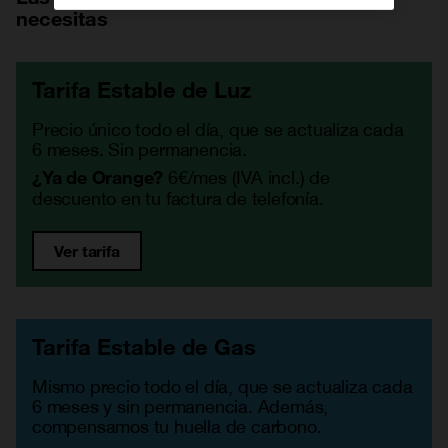
necesitas
Tarifa Estable de Luz
Precio único todo el día, que se actualiza cada
6 meses. Sin permanencia.
6€/mes (IVA incl.) de
¿Ya de Orange?
descuento en tu factura de telefonía.
Ver tarifa
Tarifa Estable de Gas
Mismo precio todo el día, que se actualiza cada
6 meses y sin permanencia. Además,
compensamos tu huella de carbono.