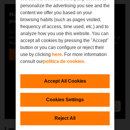
personalize the advertising you see and the
content we offer you based on your
Nuestra
App
con la mejor tecnología
para que tengas el control
browsing habits (such as pages visited,
frequency of access, time used, etc.) and to
Controla tu consumo, compáralo con el de tus
analyze how you use this website. You can
vecinos, optimiza tu potencia para reducir tu factura y
sigue nuestras sugerencias de eficiencia energética.
accept all cookies by pressing the "Accept"
button or you can conﬁgure or reject their
Descubre la App
use by clicking
here
. For more information
consult our
política de cookies.
Accept All Cookies
Cookies Settings
Reject All
Las tarifas claras y
ecológicas
que