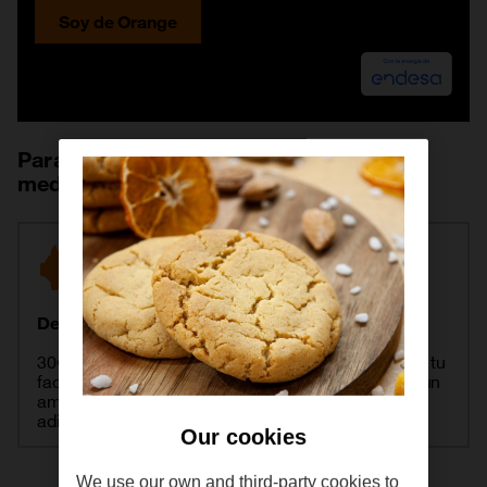
Soy de Orange
Para tu
tranquilidad
y la del
medioambiente
Descuentos exclusivos
30€ de dto. al contratar online, y 9€/mes de dto. en tu
factura de telefonía si contratas luz y gas. Invita a un
amigo a Orange Energía y obtén 20€ de descuento
adicionales para ti y tu amigo al contratar luz
Our cookies
We use our own and third-party cookies to