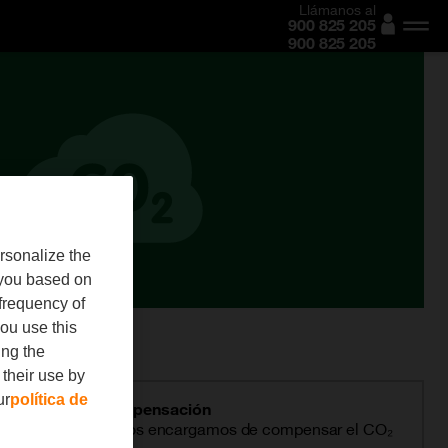
Llámanos al
900 825 205
900 825 205
rsonalize the
 you based on
frequency of
ou use this
ing the
 their use by
ur
política de
nosotros? Hay compensación
 gas con nosotros, nos encargamos de compensar el CO₂
mo.