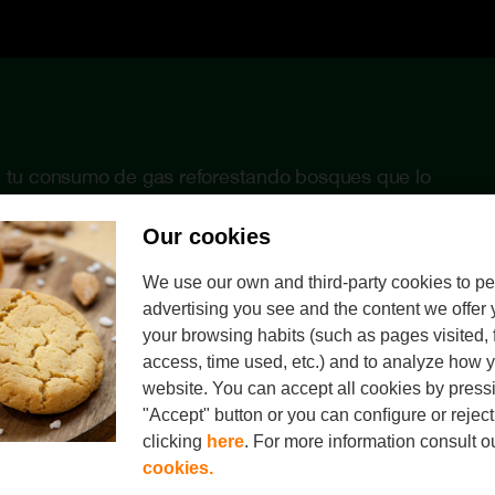
tu consumo de gas reforestando bosques que lo
Our cookies
We use our own and third-party cookies to pe
advertising you see and the content we offer
your browsing habits (such as pages visited, 
access, time used, etc.) and to analyze how y
website. You can accept all cookies by press
"Accept" button or you can conﬁgure or reject
clicking
here
. For more information consult o
¿Tienes el gas con 
Si has contratado el
cookies.
derivado de tu consu