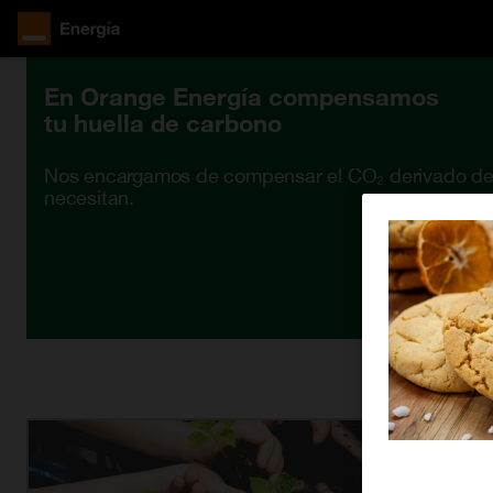
En Orange Energía compensamos
tu huella de carbono
Nos encargamos de compensar el CO₂ derivado de 
necesitan.