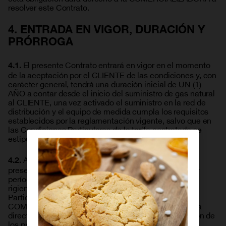
resolver este Contrato.
4. ENTRADA EN VIGOR, DURACIÓN Y
PRÓRROGA
El presente Contrato entrará en vigor en el momento
4.1.
de la aceptación por el CLIENTE de las condiciones y, con
carácter general, tendrá una duración inicial de UN (1)
AÑO a contar desde el inicio del suministro de gas natural
al CLIENTE, una vez activado el suministro en la red de
distribución y el equipo de medida cumpla los requisitos
establecidos por la reglamentación vigente, salvo que en
las Condiciones Particulares de la tarifa contratada se
estipule expresamente una duración distinta.
A la finalización del plazo de duración inicial, el
4.2.
presente contrato se prorrogará automáticamente por
períodos adicionales de idéntica duración a la inicial,
rigiendo las mismas Condiciones Generales y
Particulares, salvo pacto en contrario. La
COMERCIALIZADORA notificará al CLIENTE de forma
directa, transparente y comprensible cualquier revisión de
los precios que vaya a resultar de aplicación en la