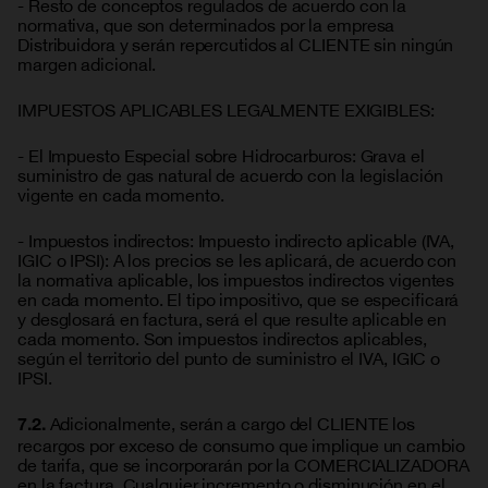
- Resto de conceptos regulados de acuerdo con la
normativa, que son determinados por la empresa
Distribuidora y serán repercutidos al CLIENTE sin ningún
margen adicional.
IMPUESTOS APLICABLES LEGALMENTE EXIGIBLES:
- El Impuesto Especial sobre Hidrocarburos: Grava el
suministro de gas natural de acuerdo con la legislación
vigente en cada momento.
- Impuestos indirectos: Impuesto indirecto aplicable (IVA,
IGIC o IPSI): A los precios se les aplicará, de acuerdo con
la normativa aplicable, los impuestos indirectos vigentes
en cada momento. El tipo impositivo, que se especificará
y desglosará en factura, será el que resulte aplicable en
cada momento. Son impuestos indirectos aplicables,
según el territorio del punto de suministro el IVA, IGIC o
IPSI.
Adicionalmente, serán a cargo del CLIENTE los
7.2.
recargos por exceso de consumo que implique un cambio
de tarifa, que se incorporarán por la COMERCIALIZADORA
en la factura. Cualquier incremento o disminución en el